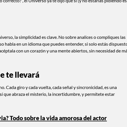
correcto?”, el Universo ya te dijo que sí (y no estarías pidiendo e
verso, la simplicidad es clave. No sobre analices o compliques las
so habla en un idioma que puedes entender, si solo estás dispuest
 acéptala con un corazón y una mente abiertos, sin necesidad de m
e te llevará
ino. Cada giro y cada vuelta, cada señal y sincronicidad, es una
 que abraza el misterio, la incertidumbre, y permítete estar
ia? Todo sobre la vida amorosa del actor