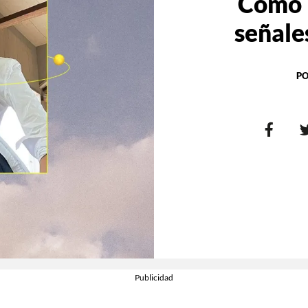
Cómo 
señale
PO