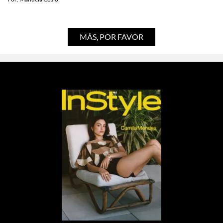
¿Cómo termina el libro de Cien años de
soledad?
Por:
Manuela Cosío
MÁS, POR FAVOR