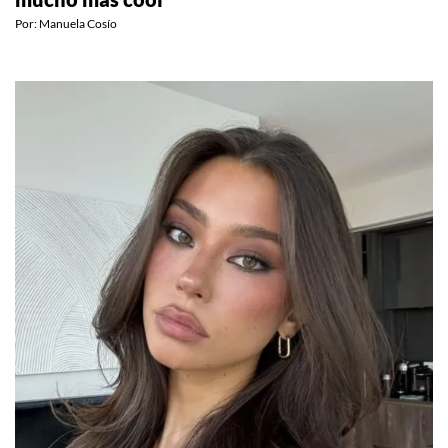
MODA
5 piezas que hacen que las bermudas se vean
mucho más cool
Por:
Manuela Cosío