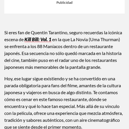
×
Toca para escuchar
ESCUCHAR EL RESUMEN
Tiempo transcurrido: 0 segundos
Dura
00:00
00:35
Si eres fan de Quentin Tarantino, seguro recuerdas la icónica
escena de
Kill Bill: Vol. 1
en la que La Novia (Uma Thurman)
se enfrenta a los 88 Maníacos dentro de un restaurante
japonés. Esa secuencia no sólo quedó marcada en la historia
del cine, también puso en el radar uno de los restaurantes
japoneses más memorables de la pantalla grande.
Hoy, ese lugar sigue existiendo y se ha convertido en una
parada obligatoria para fans del filme, amantes de la cultura
japonesa y viajeros en busca de algo distinto. Te contamos
cómo es cenar en este famoso restaurante, dónde se