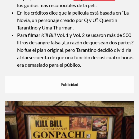
6, 7, 8’s, fue descubierta por Tarantino mientras sonaba
de fondo en una tienda de ropa en Japón.
El icónico look amarillo de La Novia está inspirado en el
traje que usó Bruce Lee en
Juego con la muerte
, uno de
los guiños más reconocibles de la peli.
En los créditos dice que la película está basada en “La
Novia, un personaje creado por Q y U”. Quentin
Tarantino y Uma Thurman.
Para filmar
Kill Bill
Vol. 1 y Vol. 2 se usaron más de 500
litros de sangre falsa. ¿La razón de que sean dos partes?
No fue el plan original, pero Tarantino decidió dividirla
al darse cuenta de que una función de casi cuatro horas
era demasiado para el público.