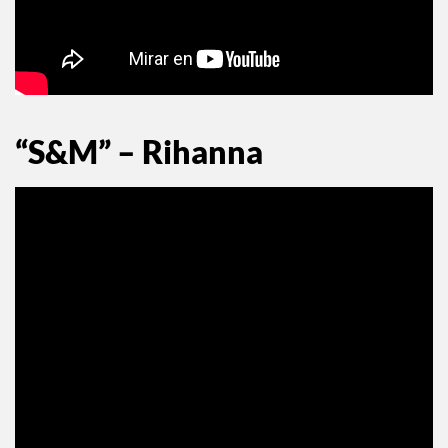
“S&M” – Rihanna