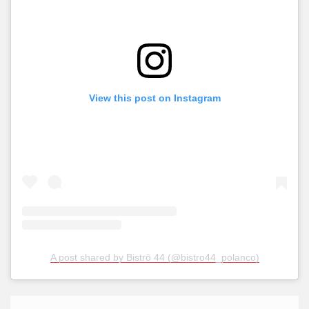
View this post on Instagram
A post shared by Bistrō 44 (@bistro44_polanco)