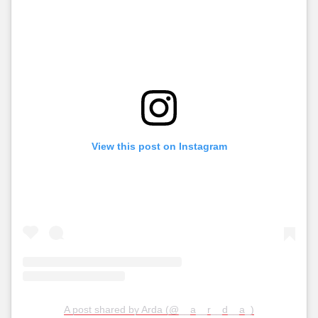
View this post on Instagram
A post shared by Arda (@__a__r__d__a_)