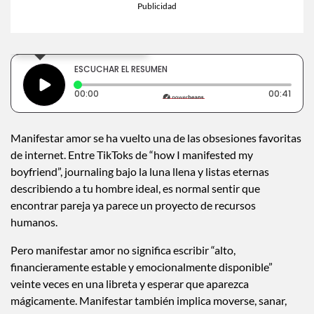
×
Toca para escuchar
ESCUCHAR EL RESUMEN
Tiempo transcurrido: 0 segundos
Durac
00:00
00:41
Manifestar amor se ha vuelto una de las obsesiones favoritas
de internet. Entre TikToks de “how I manifested my
boyfriend”, journaling bajo la luna llena y listas eternas
describiendo a tu hombre ideal, es normal sentir que
encontrar pareja ya parece un proyecto de recursos
humanos.
Pero manifestar amor no significa escribir “alto,
financieramente estable y emocionalmente disponible”
veinte veces en una libreta y esperar que aparezca
mágicamente. Manifestar también implica moverse, sanar,