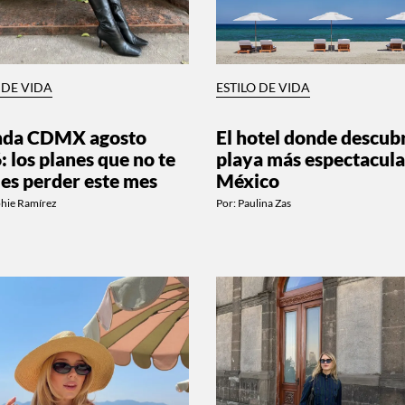
 DE VIDA
ESTILO DE VIDA
nda CDMX agosto
El hotel donde descubr
: los planes que no te
playa más espectacula
es perder este mes
México
phie Ramírez
Por:
Paulina Zas