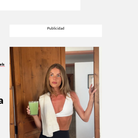
els
a