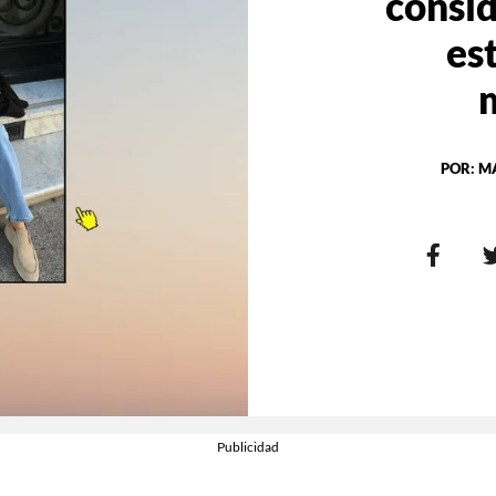
consid
es
POR:
M