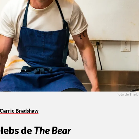
Foto de The B
de Carrie Bradshaw
elebs de
The Bear