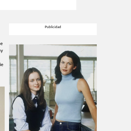
se
uy
ie