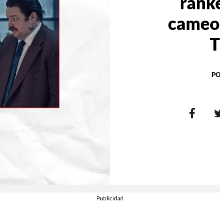
ranke
cameos
T
PO