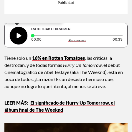
×
Toca para escuchar
ESCUCHAR EL RESUMEN
Tiempo transcurrido: 0 segundos
Dura
00:00
00:39
Tiene solo un
16% en Rotten Tomatoes
, las críticas la
destrozan, y de todas formas
Hurry Up Tomorrow
, el debut
cinematográfico de Abel Tesfaye (aka The Weeknd), está en
boca de todos. ¿La razón? Es un desastre hermoso que,
aunque no logre lo que intenta, al menos se atreve.
El significado de Hurry Up Tomorrow, el
álbum final de The Weeknd