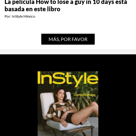
La película How to lose a guy in 10 days está
basada en este libro
Por:
InStyle México
MÁS, POR FAVOR