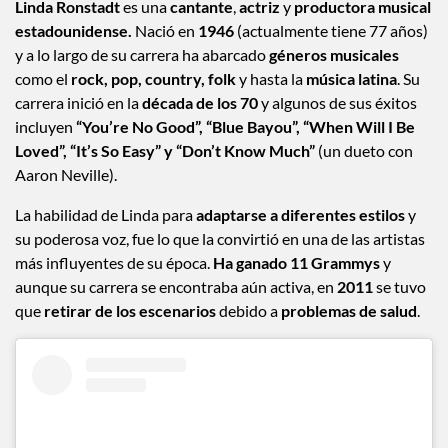
Linda Ronstadt
es una
cantante
,
actriz
y
productora musical
estadounidense.
Nació en
1946
(actualmente tiene 77 años)
y a lo largo de su carrera ha abarcado
géneros musicales
como el
rock, pop, country, folk
y hasta la
música latina
. Su
carrera inició en la
década de los 70
y algunos de sus éxitos
incluyen
“You’re No Good”, “Blue Bayou”, “When Will I Be
Loved”, “It’s So Easy” y “Don’t Know Much”
(un dueto con
Aaron Neville).
La habilidad de Linda para
adaptarse a diferentes estilos
y
su poderosa voz, fue lo que la convirtió en una de las artistas
más influyentes de su época.
Ha ganado 11 Grammys
y
aunque su carrera se encontraba aún activa, en
2011
se tuvo
que
retirar de los escenarios
debido a
problemas de salud
.