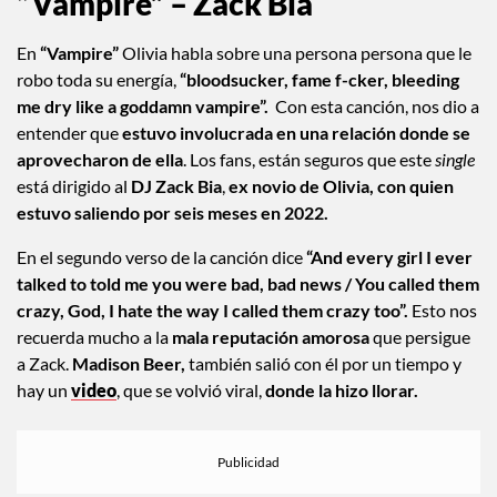
“Vampire” – Zack Bia
En
“Vampire”
Olivia habla sobre una persona persona que le
robo toda su energía,
“bloodsucker, fame f-cker, bleeding
me dry like a goddamn vampire”.
Con esta canción, nos dio a
entender que
estuvo involucrada en una relación donde se
aprovecharon de ella
. Los fans, están seguros que este
single
está dirigido al
DJ Zack Bia
,
ex novio de Olivia, con quien
estuvo saliendo por seis meses en 2022.
En el segundo verso de la canción dice
“And every girl I ever
talked to told me you were bad, bad news / You called them
crazy, God, I hate the way I called them crazy too”.
Esto nos
recuerda mucho a la
mala reputación amorosa
que persigue
a Zack.
Madison Beer,
también salió con él por un tiempo y
hay un
video
, que se volvió viral,
donde la hizo llorar.