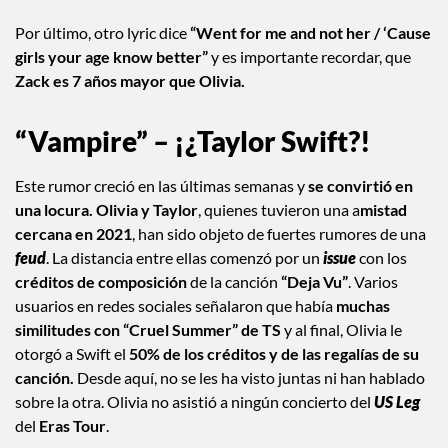
Por último, otro lyric dice
“Went for me and not her / ‘Cause
girls your age know better”
y es importante recordar, que
Zack es 7 años mayor que Olivia.
“Vampire” – ¡¿Taylor Swift?!
Este rumor creció en las últimas semanas y
se convirtió en
una locura.
Olivia y Taylor
, quienes tuvieron una a
mistad
cercana en
2021
, han sido objeto de fuertes rumores de una
feud
. La distancia entre ellas comenzó por un
issue
con los
créditos de composición
de la canción
“Deja Vu”
. Varios
usuarios en redes sociales señalaron que había
muchas
similitudes con “Cruel Summer” de TS
y al final, Olivia le
otorgó a Swift el
50% de los créditos y de las regalías de su
canción.
Desde aquí, no se les ha visto juntas ni han hablado
sobre la otra. Olivia no asistió a ningún concierto del
US Leg
del
Eras Tour
.