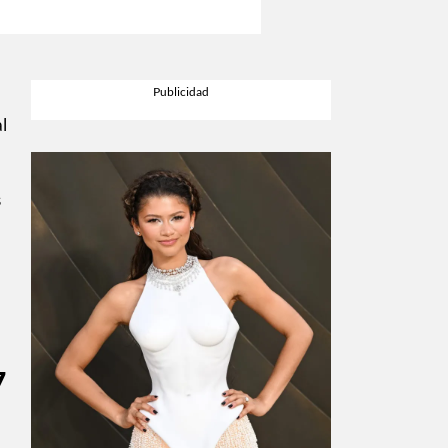
l
s
7