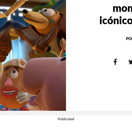
mom
icónico
PO