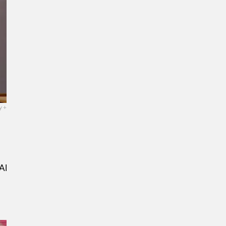
y +
Al