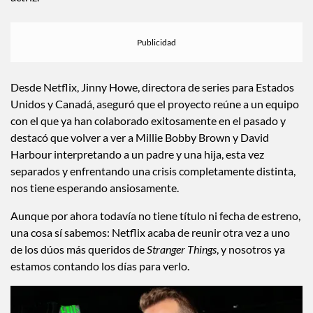
La participación de Millie no termina frente a la cámara. Su
esposo, Jake Bongiovi, aparece acreditado como productor
ejecutivo de la serie junto con Robert Brown, el padre de la
actriz.
Desde Netflix, Jinny Howe, directora de series para Estados
Unidos y Canadá, aseguró que el proyecto reúne a un equipo
con el que ya han colaborado exitosamente en el pasado y
destacó que volver a ver a Millie Bobby Brown y David
Harbour interpretando a un padre y una hija, esta vez
separados y enfrentando una crisis completamente distinta,
nos tiene esperando ansiosamente.
Aunque por ahora todavía no tiene título ni fecha de estreno,
una cosa sí sabemos: Netflix acaba de reunir otra vez a uno
de los dúos más queridos de
Stranger Things
, y nosotros ya