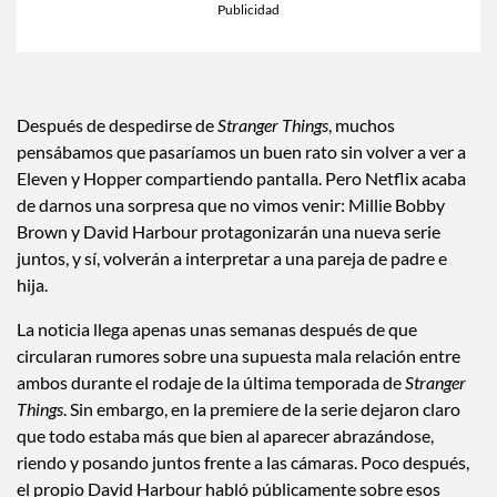
×
Toca para escuchar
ESCUCHAR EL RESUMEN
Tiempo transcurrido: 0 segundos
Durac
00:00
00:40
Después de despedirse de
Stranger Things
, muchos
pensábamos que pasaríamos un buen rato sin volver a ver a
Eleven y Hopper compartiendo pantalla. Pero Netflix acaba
de darnos una sorpresa que no vimos venir: Millie Bobby
Brown y David Harbour protagonizarán una nueva serie
juntos, y sí, volverán a interpretar a una pareja de padre e
hija.
La noticia llega apenas unas semanas después de que
circularan rumores sobre una supuesta mala relación entre
ambos durante el rodaje de la última temporada de
Stranger