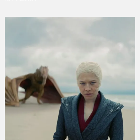
Hablamos con Kaia Gerber y Graham
Campbell sobre la pareja más misteriosa de
The Shards
Por:
Manuela Cosío