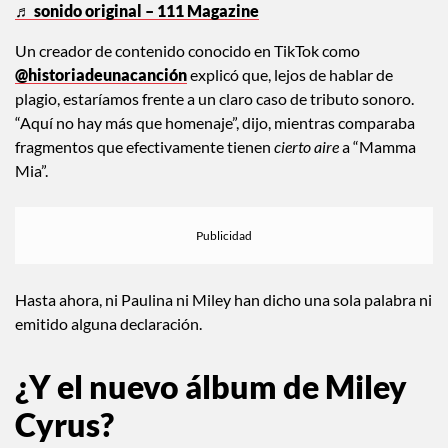
icónica canción “Mío” de @Paulina Rubio 🙂‍↕️ pero en realidad
las dos reinas usaron el sample de “Mamma mia” de Abba 🥹
💕
#TikTokFashion
#fyp
#mileycyrus
#paulina
♬ sonido original – 111 Magazine
Un creador de contenido conocido en TikTok como
@historiadeunacanción
explicó que, lejos de hablar de
plagio, estaríamos frente a un claro caso de tributo sonoro.
“Aquí no hay más que homenaje”, dijo, mientras comparaba
fragmentos que efectivamente tienen
cierto aire
a “Mamma
Mia”.
Hasta ahora, ni Paulina ni Miley han dicho una sola palabra ni
emitido alguna declaración.