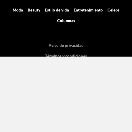
Moda
Beauty
Estilo de vida
Entretenimiento
Celebs
Columnas
Aviso de privacidad
Términos y condiciones
Mediakit
Directorio
Declaración de accesibilidad