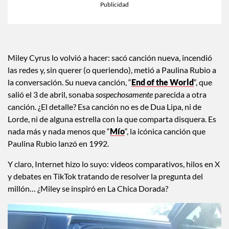
×
Toca para escuchar
ESCUCHAR EL RESUMEN
Tiempo transcurrido: 0 segundos
Durac
00:00
00:37
Miley Cyrus lo volvió a hacer: sacó canción nueva, incendió
las redes y, sin querer (o queriendo), metió a Paulina Rubio a
la conversación. Su nueva canción, “
End of the World
“, que
salió el 3 de abril, sonaba
sospechosamente
parecida a otra
canción. ¿El detalle? Esa canción no es de Dua Lipa, ni de
Lorde, ni de alguna estrella con la que comparta disquera. Es
nada más y nada menos que “
Mío
“, la icónica canción que
Paulina Rubio lanzó en 1992.
Y claro, Internet hizo lo suyo: videos comparativos, hilos en X
y debates en TikTok tratando de resolver la pregunta del