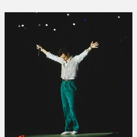
Conoce a todos los dragones de House of the
Dragon y sus jinetes
Por:
Manuela Cosío