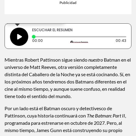
×
Toca para escuchar
ESCUCHAR EL RESUMEN
Tiempo transcurrido: 0 segundos
Dura
00:00
00:43
Mientras Robert Pattinson sigue siendo
nuestro
Batman en el
universo de Matt Reeves, otra versión completamente
distinta del Caballero de la Noche ya se está cocinando. Sí, en
los próximos años tendremos dos Batmans diferentes en el
cine al mismo tiempo, y aunque suene confuso, en realidad
tiene todo el sentido del mundo.
Por un lado está el Batman oscuro y detectivesco de
Pattinson, cuya historia continuará con
The Batman: Part II
,
programada para estrenarse en octubre de 2027. Pero, al
mismo tiempo, James Gunn está construyendo su propio