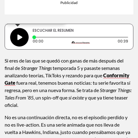
×
Toca para escuchar
ESCUCHAR EL RESUMEN
Tiempo transcurrido: 0 segundos
Dura
00:00
00:39
Si eres de las que se quedó con ganas de más después del
final de
Stranger Things
temporada 5 y pasaste semanas
analizando teorías, TikToks y rezando para que
Conformity
Gate
fuera real, tenemos buenas noticias: tu serie favorita sí
regresa, pero en una nueva forma. Se trata de
Stranger Things:
Tales From ’85
, un spin-off que
sí existe
y que ya tiene teaser
oficial.
No es una continuación directa, no es el episodio perdido y
no es live-action. Es una serie animada que nos lleva de
vuelta a Hawkins, Indiana, justo cuando pensábamos que ya