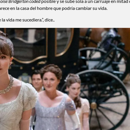
loise Bridgerton coded
posible y se sube sola a un carruaje en mitad
arece en la casa del hombre que podría cambiar su vida.
 vida me sucediera.”, dice..