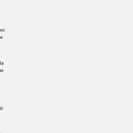
mos
na
la
as
ir