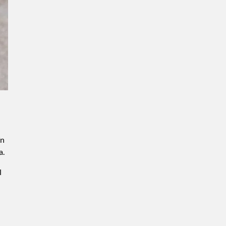
ín
a.
l