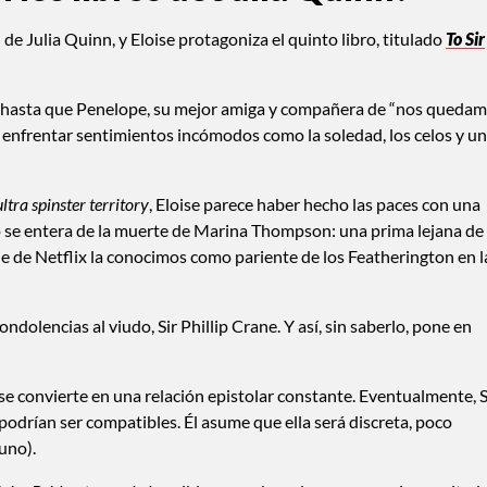
de Julia Quinn, y Eloise protagoniza el quinto libro, titulado
To Sir
ría, hasta que Penelope, su mejor amiga y compañera de “nos queda
 a enfrentar sentimientos incómodos como la soledad, los celos y u
ultra spinster territory
, Eloise parece haber hecho las paces con una
o se entera de la muerte de Marina Thompson: una prima lejana de 
rie de Netflix la conocimos como pariente de los Featherington en l
ondolencias al viudo, Sir Phillip Crane. Y así, sin saberlo, pone en
 convierte en una relación epistolar constante. Eventualmente, S
 si podrían ser compatibles. Él asume que ella será discreta, poco
uno).