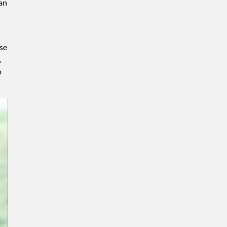
an
 se
,
o