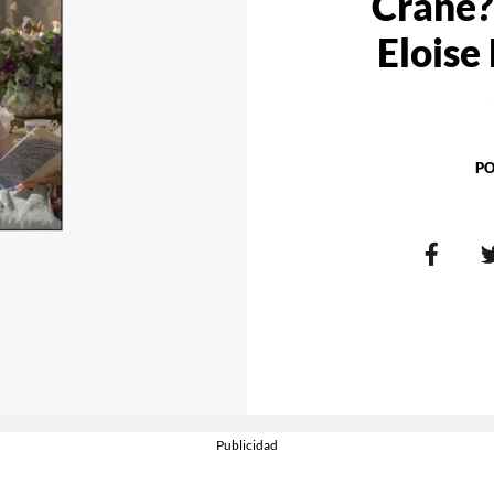
Crane? 
Eloise
PO