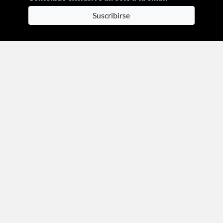
Suscribirse
Moda
Beauty
Estilo de vida
Entretenimiento
Celebs
Columnas
Aviso de privacidad
Términos y condiciones
Mediakit
Directorio
Declaración de accesibilidad