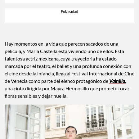
×
Toca para escuchar
ESCUCHAR EL RESUMEN
Tiempo transcurrido: 0 segundos
Durac
00:00
00:36
Hay momentos en la vida que parecen sacados de una
película, y María Castella está viviendo uno de ellos. Esta
talentosa actriz mexicana, cuya trayectoria ha estado
marcada por el teatro, el ballet y una profunda conexión con
el cine desde la infancia, llega al Festival Internacional de Cine
de Venecia como parte del elenco protagónico de
Vainilla
,
una cinta dirigida por Mayra Hermosillo que promete tocar
fibras sensibles y dejar huella.