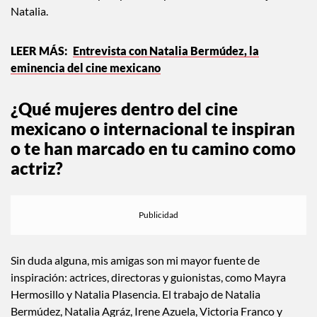
México; es una mujer y persona extraordinaria. Ganamos el
Ariel por
Apnea
y me sentí demasiado orgullosa por este
reconocimiento. Me parece muy mágico vernos crecer desde
hace tantos años, y no puedo esperar a volver a trabajar con
Natalia.
Entrevista con Natalia Bermúdez, la
eminencia del cine mexicano
¿Qué mujeres dentro del cine
mexicano o internacional te inspiran
o te han marcado en tu camino como
actriz?