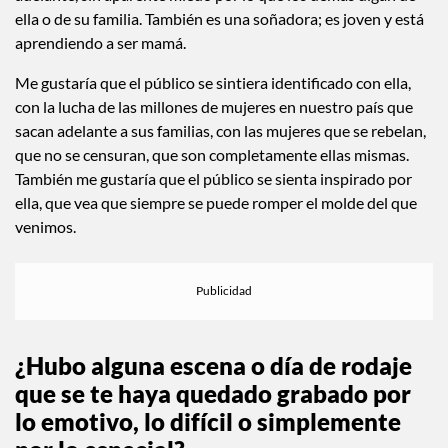
rompe todos los estereotipos que se le han impuesto. Ama a
su familia, y sobre todo hace todo lo posible por sacar
adelante a Roberta. Es una mujer totalmente echada para
adelante, sin aparente miedo por lo que los demás digan de
ella o de su familia. También es una soñadora; es joven y está
aprendiendo a ser mamá.
Me gustaría que el público se sintiera identificado con ella,
con la lucha de las millones de mujeres en nuestro país que
sacan adelante a sus familias, con las mujeres que se rebelan,
que no se censuran, que son completamente ellas mismas.
También me gustaría que el público se sienta inspirado por
ella, que vea que siempre se puede romper el molde del que
venimos.