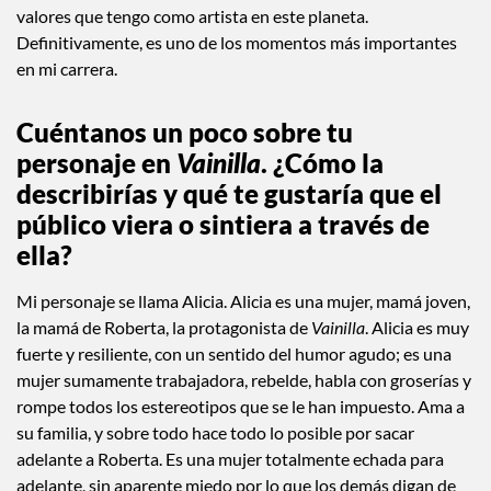
veces parece imposible. Por siempre estaré agradecida con
Mayra Hermosillo, nuestra directora y creadora de
Vainilla
,
por enseñarme que el cine se hace en familia.
Vainilla
significa
representar a mi país, México, y también representar los
valores que tengo como artista en este planeta.
Definitivamente, es uno de los momentos más importantes
en mi carrera.
Cuéntanos un poco sobre tu
personaje en
Vainilla
. ¿Cómo la
describirías y qué te gustaría que el
público viera o sintiera a través de
ella?
Mi personaje se llama Alicia. Alicia es una mujer, mamá joven,
la mamá de Roberta, la protagonista de
Vainilla
. Alicia es muy
fuerte y resiliente, con un sentido del humor agudo; es una
mujer sumamente trabajadora, rebelde, habla con groserías y