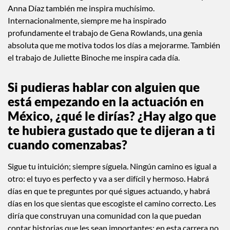
Sin duda alguna, mis amigas son mi mayor fuente de
inspiración: actrices, directoras y guionistas, como Mayra
Hermosillo y Natalia Plasencia. El trabajo de Natalia
Bermúdez, Natalia Agráz, Irene Azuela, Victoria Franco y
Anna Díaz también me inspira muchísimo.
Internacionalmente, siempre me ha inspirado
profundamente el trabajo de Gena Rowlands, una genia
absoluta que me motiva todos los días a mejorarme. También
el trabajo de Juliette Binoche me inspira cada día.
Si pudieras hablar con alguien que
está empezando en la actuación en
México, ¿qué le dirías? ¿Hay algo que
te hubiera gustado que te dijeran a ti
cuando comenzabas?
Sigue tu intuición; siempre síguela. Ningún camino es igual a
otro: el tuyo es perfecto y va a ser difícil y hermoso. Habrá