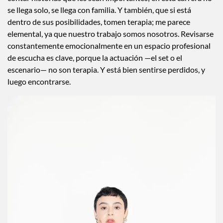
días en que te preguntes por qué sigues actuando, y habrá
días en los que sientas que escogiste el camino correcto. Les
diría que construyan una comunidad con la que puedan
contar historias que les sean importantes; en esta carrera no
se llega solo, se llega con familia. Y también, que si está
dentro de sus posibilidades, tomen terapia; me parece
elemental, ya que nuestro trabajo somos nosotros. Revisarse
constantemente emocionalmente en un espacio profesional
de escucha es clave, porque la actuación —el set o el
escenario— no son terapia. Y está bien sentirse perdidos, y
luego encontrarse.