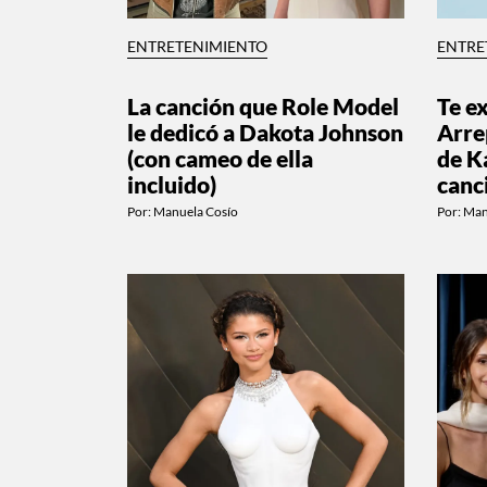
ENTRETENIMIENTO
ENTRE
La canción que Role Model
Te e
le dedicó a Dakota Johnson
Arre
(con cameo de ella
de K
incluido)
canc
Por:
Manuela Cosío
Por:
Man