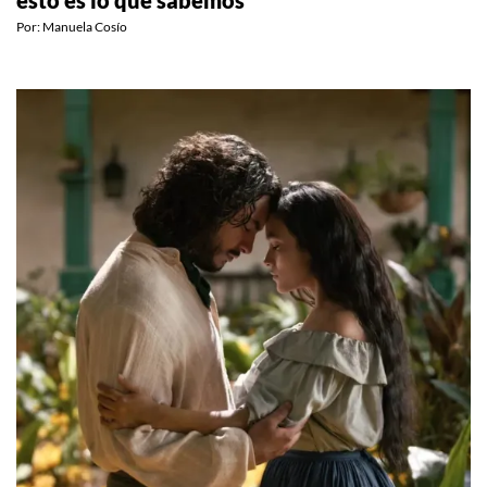
ENTRETENIMIENTO
Tendremos un documental de Gilmore Girls y
esto es lo que sabemos
Por:
Manuela Cosío