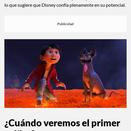
emoción que hizo de
Coco
un fenómeno cultural, o si la
secuela será simplemente un intento de explotar el éxito del
original. Con un presupuesto estimado en $175 millones de
dólares,
Coco 2
será una de las mayores apuestas del estudio,
lo que sugiere que Disney confía plenamente en su potencial.