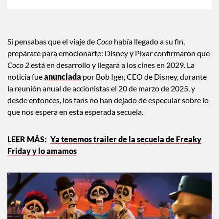
×
Toca para escuchar
ESCUCHAR EL RESUMEN
Tiempo transcurrido: 0 segundos
Durac
00:00
00:45
Si pensabas que el viaje de
Coco
había llegado a su fin,
prepárate para emocionarte: Disney y Pixar confirmaron que
Coco 2
está en desarrollo y llegará a los cines en 2029. La
noticia fue
anunciada
por Bob Iger, CEO de Disney, durante
la reunión anual de accionistas el 20 de marzo de 2025, y
desde entonces, los fans no han dejado de especular sobre lo
que nos espera en esta esperada secuela.
Ya tenemos trailer de la secuela de Freaky
Friday y lo amamos