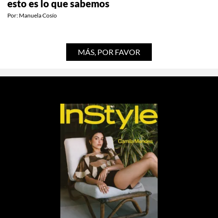
Tendremos un documental de Gilmore Girls y
esto es lo que sabemos
Por:
Manuela Cosío
MÁS, POR FAVOR