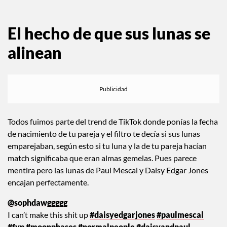
El hecho de que sus lunas se
alinean
Todos fuimos parte del trend de TikTok donde ponías la fecha
de nacimiento de tu pareja y el filtro te decía si sus lunas
emparejaban, según esto si tu luna y la de tu pareja hacían
match significaba que eran almas gemelas. Pues parece
mentira pero las lunas de Paul Mescal y Daisy Edgar Jones
encajan perfectamente.
@sophdawggggg
I can’t make this shit up
#daisyedgarjones
#paulmescal
#fyp
#moonphases
#normalpeople
#daisyandpaul