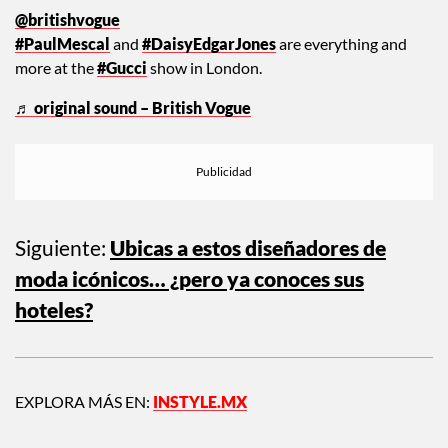
@britishvogue
#PaulMescal
and
#DaisyEdgarJones
are everything and
more at the
#Gucci
show in London.
♬ original sound – British Vogue
Siguiente:
Ubicas a estos diseñadores de
moda icónicos… ¿pero ya conoces sus
hoteles?
EXPLORA MÁS EN:
INSTYLE.MX