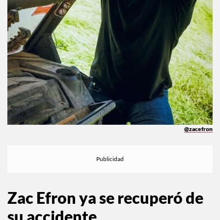
@zacefron
Zac Efron ya se recuperó
de
su accidente