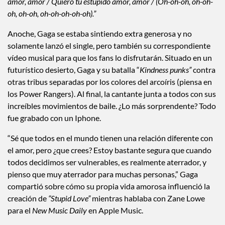
amor, amor / Quiero tu estúpido amor, amor / (Oh-oh-oh, oh-oh-
oh, oh-oh, oh-oh-oh-oh-oh).”
Anoche, Gaga se estaba sintiendo extra generosa y no
solamente lanzó el single, pero también su correspondiente
vídeo musical para que los fans lo disfrutarán. Situado en un
futurístico desierto, Gaga y su batalla “
Kindness punks”
contra
otras tribus separadas por los colores del arcoíris (piensa en
los Power Rangers). Al final, la cantante junta a todos con sus
increíbles movimientos de baile. ¿Lo más sorprendente? Todo
fue grabado con un Iphone.
“Sé que todos en el mundo tienen una relación diferente con
el amor, pero ¿que crees? Estoy bastante segura que cuando
todos decidimos ser vulnerables, es realmente aterrador, y
pienso que muy aterrador para muchas personas,” Gaga
compartió sobre cómo su propia vida amorosa influenció la
creación de
“Stupid Love”
mientras hablaba con Zane Lowe
para el
New Music Daily
en Apple Music.