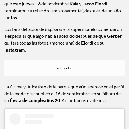
Una fuente cercana a la pareja le confirmó al portal
Page Six
que este jueves 18 de noviembre
Kaia
y J
acob Elordi
terminaron su relación “amistosamente”, después de un año
juntos.
Los fans del actor de
Euphoria
y la súpermodelo comenzaron
a especular que algo había sucedido después de que
Gerber
quitara todas las fotos, (menos una) de
Elordi
de su
Instagram.
La última y única foto de la pareja que aún aparece en el perfil
de la modelo se publicó el 16 de septiembre, en su álbum de
su
fiesta de cumpleaños 20
. Adjuntamos evidencia: