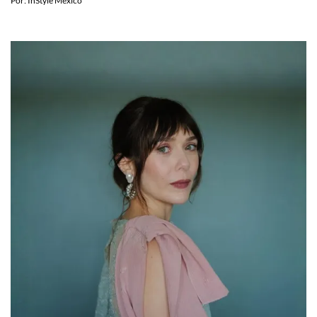
Por:
InStyle México