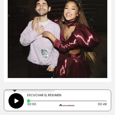
×
Toca para escuchar
ESCUCHAR EL RESUMEN
Tiempo transcurrido: 0 segundos
Dura
00:00
00:48