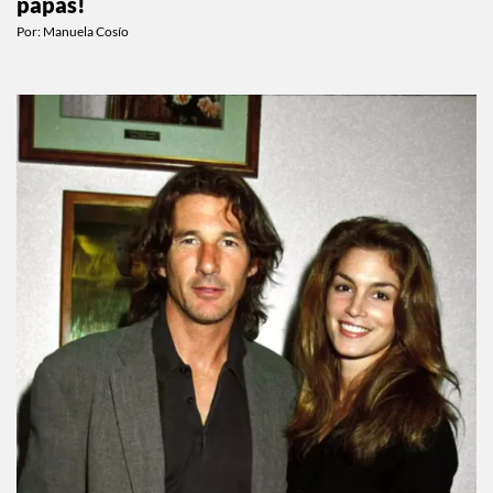
papás!
Por:
Manuela Cosío