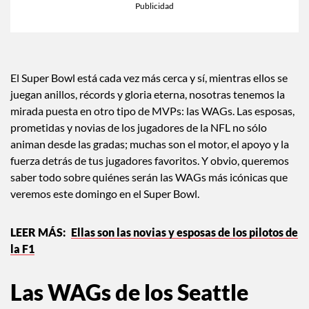
×
Toca para escuchar
ESCUCHAR EL RESUMEN
Tiempo transcurrido: 0 segundos
Durac
00:00
00:35
El Super Bowl está cada vez más cerca y sí, mientras ellos se
juegan anillos, récords y gloria eterna, nosotras tenemos la
mirada puesta en otro tipo de MVPs: las WAGs. Las esposas,
prometidas y novias de los jugadores de la NFL no sólo
animan desde las gradas; muchas son el motor, el apoyo y la
fuerza detrás de tus jugadores favoritos. Y obvio, queremos
saber todo sobre quiénes serán las WAGs más icónicas que
veremos este domingo en el Super Bowl.
Ellas son las novias y esposas de los pilotos de
la F1