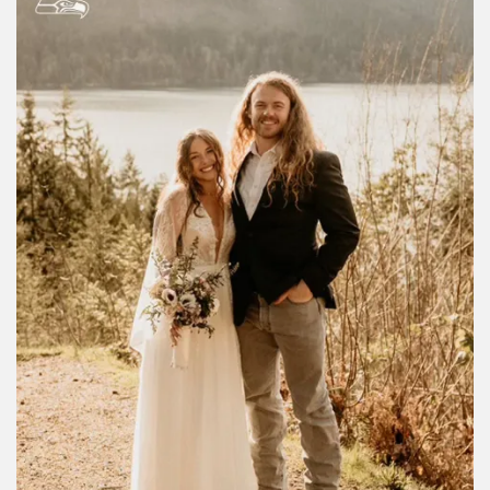
corazón:
“Dang near a perfect day, dang near a perfect woman…
here’s to forever!”
. Sí, lloramos un poquito.