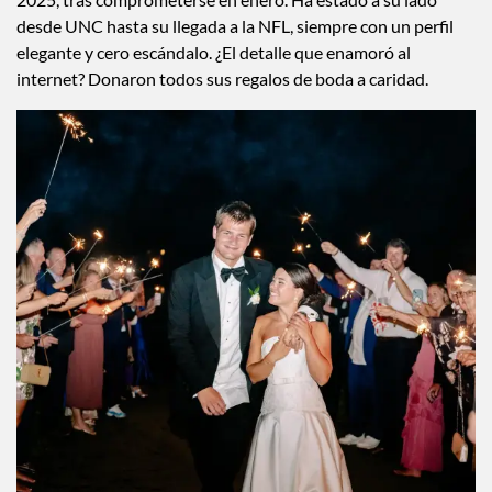
La definición de
high school sweetheart
. Ann Michael conoce a
Drake desde séptimo grado y se casaron el 23 de junio de
2025, tras comprometerse en enero. Ha estado a su lado
desde UNC hasta su llegada a la NFL, siempre con un perfil
elegante y cero escándalo. ¿El detalle que enamoró al
internet? Donaron todos sus regalos de boda a caridad.