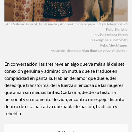
Ana Valeria Becerril, Azul Guaita y Andrea Chaparro para InStyle febrero 2026
Foto:
Khristio
Stylist:
Debora Torres
Makeup:
Gus Bortolotti
Pelo:
Alex Iñíguez
Asistentes de moda:
Alan Jiménez y Jovi Anderson
En conversación, las tres revelan algo que va más allá del set:
conexión genuina y admiración mutua que se traduce en
complicidad en pantalla. Hablan del amor que duele, del
deseo que transforma, de la fuerza silenciosa de las mujeres
que aman sin medias tintas. Cada una, desde su historia
personal y su momento de vida, encontró un espejo distinto
dentro de esta narrativa que habla de pasión, tradición y
rebeldía.