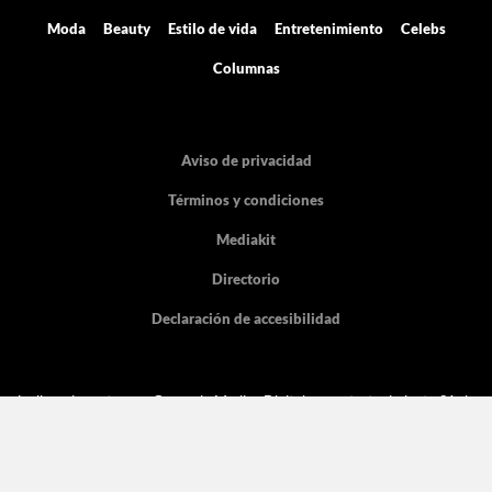
Moda
Beauty
Estilo de vida
Entretenimiento
Celebs
Columnas
Aviso de privacidad
Términos y condiciones
Mediakit
Directorio
Declaración de accesibilidad
La licencia pertenece Grupo de Medios Digitales y entretenimiento SA de
CV, con dirección en Cicerón 605.