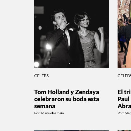
CELEBS
CELEB
Tom Holland y Zendaya
El t
celebraron su boda esta
Paul
semana
Abra
Por:
Manuela Cosío
Por:
Man