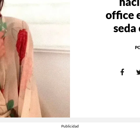
hac
office 
seda
P