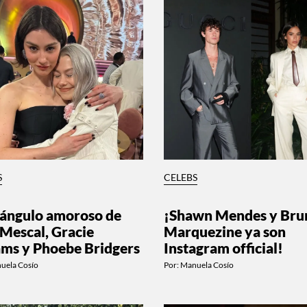
S
CELEBS
riángulo amoroso de
¡Shawn Mendes y Bru
 Mescal, Gracie
Marquezine ya son
ms y Phoebe Bridgers
Instagram official!
uela Cosío
Por:
Manuela Cosío