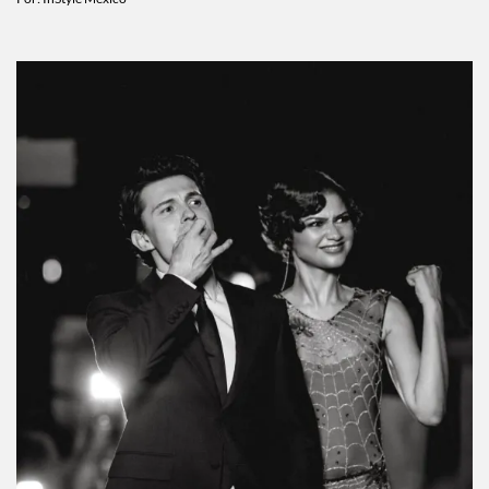
Por:
InStyle México