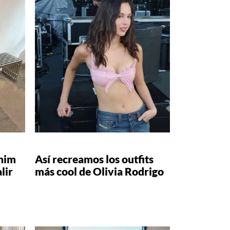
enim
Así recreamos los outfits
lir
más cool de Olivia Rodrigo