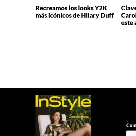
Recreamos los looks Y2K
Clav
más icónicos de Hilary Duff
Caro
este
Paginación
de
entradas
Cont