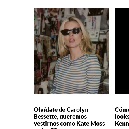
Olvídate de Carolyn
Cómo 
Bessette, queremos
looks
vestirnos como Kate Moss
Kenn