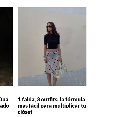
 Dua
1 falda, 3 outfits: la fórmula
tado
más fácil para multiplicar tu
clóset