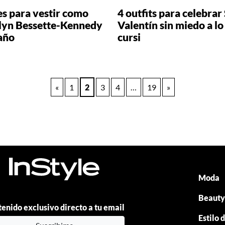
es para vestir como
4 outfits para celebrar
lyn Bessette-Kennedy
Valentín sin miedo a lo
 año
cursi
«
1
2
3
4
…
19
»
Moda
Beaut
enido exclusivo directo a tu email
Estilo 