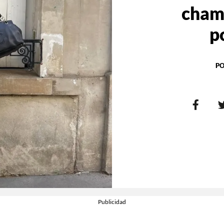
chama
p
PO