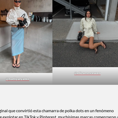
@elizammcewen
@nadiyalyalko
iginal que convirtió esta chamarra de polka dots en un fenómeno
de explotar en TikTok y Pinterest, muchísimas marcas comenzaron 