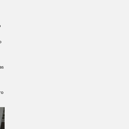
?
o
as
ro