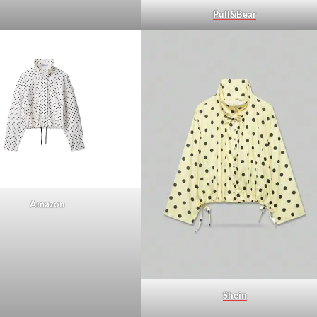
Pull&Bear
Amazon
Shein