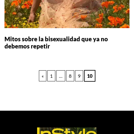
Mitos sobre la bisexualidad que ya no
debemos repetir
Paginación
«
1
…
8
9
10
de
entradas