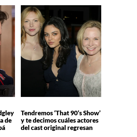
dgley
Tendremos ‘That 90’s Show’
a de
y te decimos cuáles actores
pá
del cast original regresan