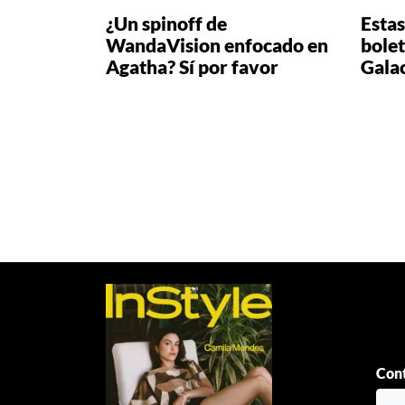
¿Un spinoff de
Estas
WandaVision enfocado en
bolet
Agatha? Sí por favor
Gala
Paginación
de
entradas
Cont