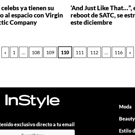
 celebs ya tienen su
‘And Just Like That…”, 
o al espacio con Virgin
reboot de SATC, se est
ctic Company
este diciembre
«
1
…
108
109
110
111
112
…
116
»
Moda
Beaut
enido exclusivo directo a tu email
Estilo 