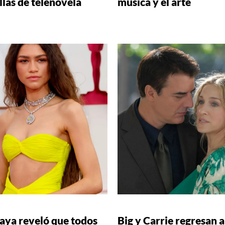
llas de telenovela
música y el arte
aya reveló que todos
Big y Carrie regresan a