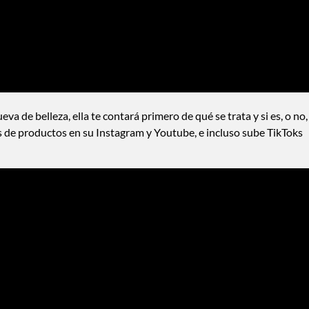
a de belleza, ella te contará primero de qué se trata y si es, o no,
s de productos en su Instagram y Youtube, e incluso sube TikToks