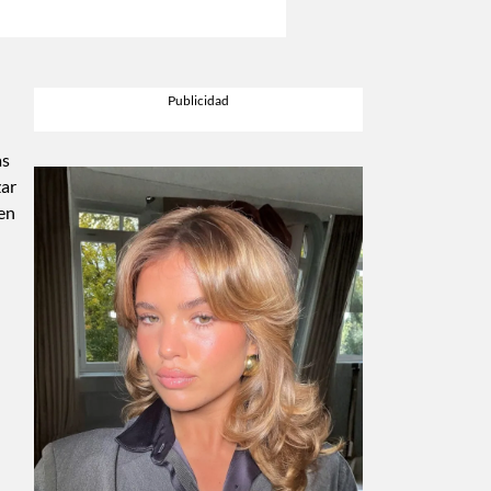
as
zar
 en