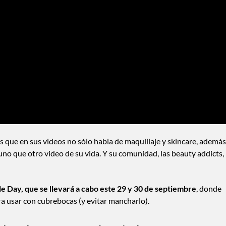
s que en sus videos no sólo habla de maquillaje y skincare, además
y uno que otro video de su vida. Y su comunidad, las beauty addicts,
yle Day, que se llevará a cabo este 29 y 30 de septiembre
, donde
a usar con cubrebocas (y evitar mancharlo).