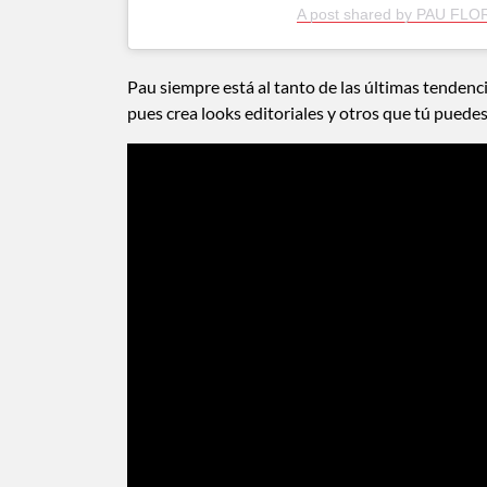
A post shared by PAU FLO
Pau siempre está al tanto de las últimas tendenc
pues crea looks editoriales y otros que tú puedes