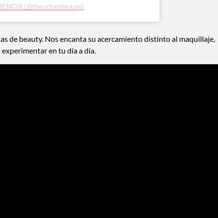
RENCIA (@theurbanbeauty)
ias de beauty. Nos encanta su acercamiento distinto al maquillaje,
 experimentar en tu día a día.