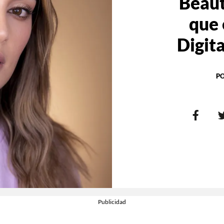
Beaut
que 
Digita
P