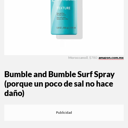
Moroccanoil
, $780;
amazon.com.mx
Bumble and Bumble Surf Spray
(porque un poco de sal no hace
daño)