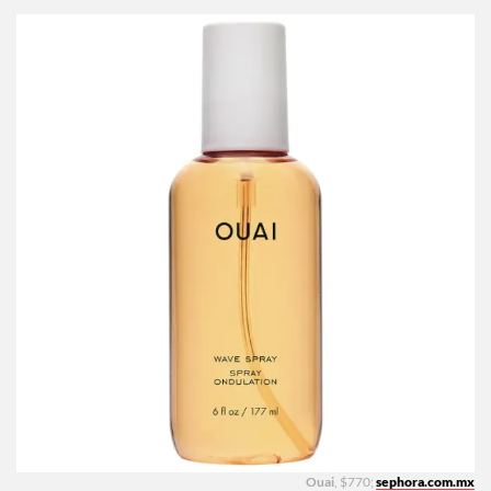
Ouai
, $770;
sephora.com.mx