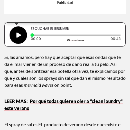
×
Toca para escuchar
ESCUCHAR EL RESUMEN
Tiempo transcurrido: 0 segundos
Dura
00:00
00:43
Sí, las amamos, pero hay que aceptar que esas ondas que te
da el mar vienen de un proceso de daño real a tu pelo. Así
que, antes de spritzear esa botella otra vez, te explicamos por
qué y cuáles son los sprays sin sal que dan el mismo resultado
para esas
mermaid waves
on point.
Por qué todas quieren oler a “clean laundry”
este verano
El spray de sal es EL producto de verano desde que existe el