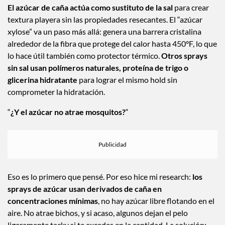
El azúcar de caña actúa como sustituto de la sal
para crear
textura playera sin las propiedades resecantes. El “azúcar
xylose” va un paso más allá: genera una barrera cristalina
alrededor de la fibra que protege del calor hasta 450°F, lo que
lo hace útil también como protector térmico.
Otros sprays
sin sal usan polímeros naturales, proteína de trigo o
glicerina hidratante
para lograr el mismo hold sin
comprometer la hidratación.
“
¿Y el azúcar no atrae mosquitos?
“
Eso es lo primero que pensé. Por eso hice mi research:
los
sprays de azúcar usan derivados de caña en
concentraciones mínimas
, no hay azúcar libre flotando en el
aire. No atrae bichos, y si acaso, algunos dejan el pelo
ligeramente tacky si te excedes en la cantidad. La solución: