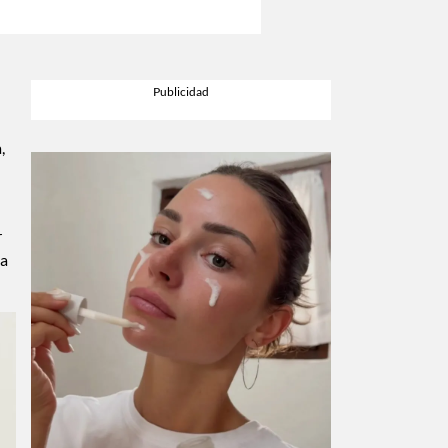
,
r
sa