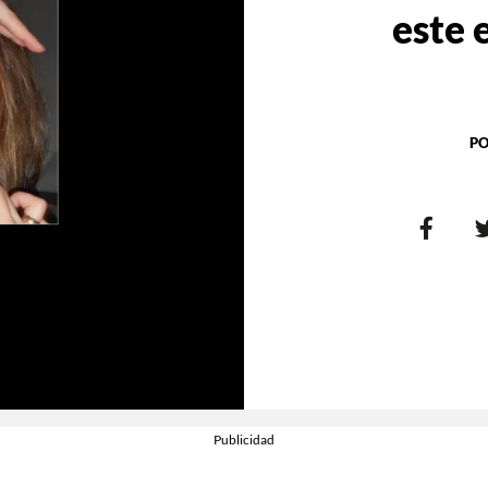
este 
PO