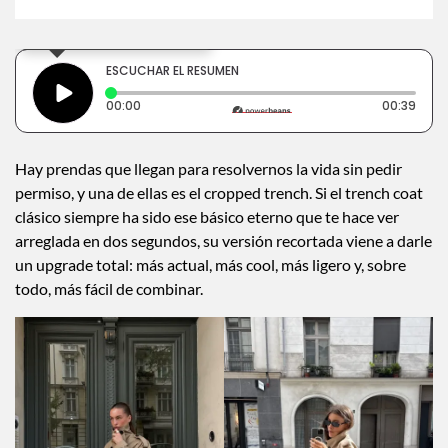
×
Toca para escuchar
ESCUCHAR EL RESUMEN
Tiempo transcurrido: 0 segundos
Dura
00:00
00:39
Hay prendas que llegan para resolvernos la vida sin pedir
permiso, y una de ellas es el cropped trench. Si el trench coat
clásico siempre ha sido ese básico eterno que te hace ver
arreglada en dos segundos, su versión recortada viene a darle
un upgrade total: más actual, más cool, más ligero y, sobre
todo, más fácil de combinar.