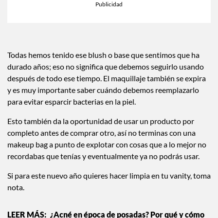
×
Toca para escuchar
ESCUCHAR EL RESUMEN
Tiempo transcurrido: 0 segundos
Durac
00:00
00:36
Todas hemos tenido ese blush o base que sentimos que ha
durado años; eso no significa que debemos seguirlo usando
después de todo ese tiempo. El maquillaje también se expira
y es muy importante saber cuándo debemos reemplazarlo
para evitar esparcir bacterias en la piel.
Esto también da la oportunidad de usar un producto por
completo antes de comprar otro, así no terminas con una
makeup bag a punto de explotar con cosas que a lo mejor no
recordabas que tenías y eventualmente ya no podrás usar.
Si para este nuevo año quieres hacer limpia en tu vanity, toma