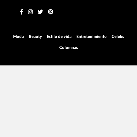
Contenido exclusivo directo a tu email
Suscribirse
Moda
Beauty
Estilo de vida
Entretenimiento
Celebs
Columnas
Aviso de privacidad
Términos y condiciones
Mediakit
Directorio