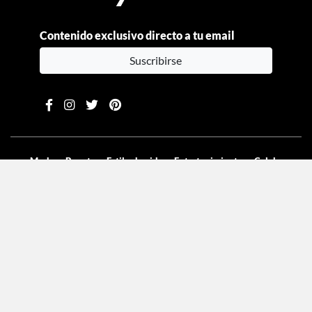
Contenido exclusivo directo a tu email
Suscribirse
Moda
Beauty
Estilo de vida
Entretenimiento
Celebs
Columnas
Aviso de privacidad
Términos y condiciones
Mediakit