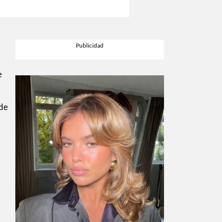
e
 de