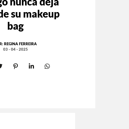
go nunca deja
 de su makeup
bag
R:
REGINA FERREIRA
03 - 04 - 2025