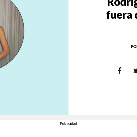
Rodri
fuera
PO