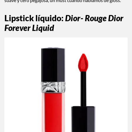
suave y cero pegajosa, un must cuando hablamos de gloss.
Lipstick líquido
:
Dior- Rouge Dior
Forever Liquid