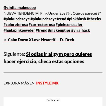
@cintia.makeuupp
NUEVA TENDENCIAI Pink Under Eye ?✨ ¿Qué os parece? ??
#pinkundereye
#pinkundereyetrend
#pinkblush
#cheeks
#coloreterosa
#correctorrosa
#pinkconcealer
#hudapinkpowder
#trend
#makeuptips
#viralhack
♬ Calm Down X Love Nwantiti – DJ Drek
Siguiente:
Si odias ir al gym pero quieres
hacer ejercicio, checa estas opciones
EXPLORA MÁS EN:
INSTYLE.MX