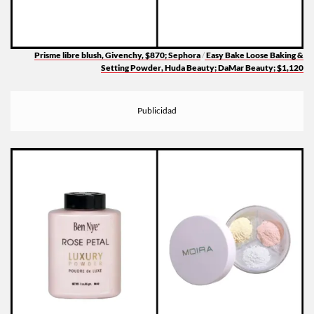
Prisme libre blush
, Givenchy, $870; Sephora
/
Easy Bake Loose Baking &
Setting Powder
, Huda Beauty; DaMar Beauty; $1,120