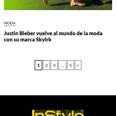
MODA
Justin Bieber vuelve al mundo de la moda
con su marca Skylrk
Paginación
1
2
3
…
5
»
de
entradas