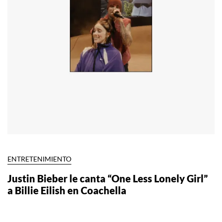
ENTRETENIMIENTO
Justin Bieber le canta “One Less Lonely Girl”
a Billie Eilish en Coachella