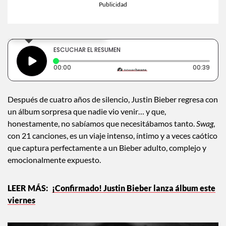
×
Toca para escuchar
ESCUCHAR EL RESUMEN
Tiempo transcurrido: 0 segundos
Dura
00:00
00:39
Después de cuatro años de silencio, Justin Bieber regresa con
un álbum sorpresa que nadie vio venir… y que,
honestamente, no sabíamos que necesitábamos tanto.
Swag
,
con 21 canciones, es un viaje intenso, íntimo y a veces caótico
que captura perfectamente a un Bieber adulto, complejo y
emocionalmente expuesto.
¡Confirmado! Justin Bieber lanza álbum este
viernes