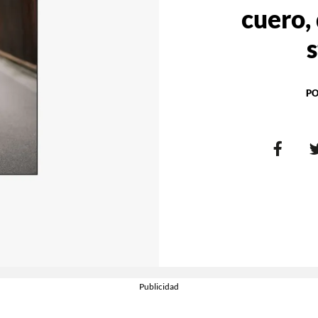
cuero,
s
PO