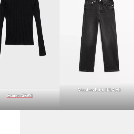
Massimo Dutti ($1,495)
Mango ($799)