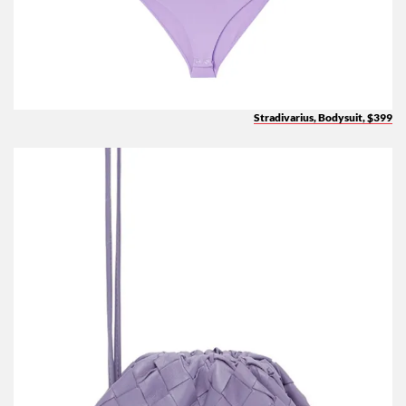
Stradivarius, Bodysuit, $399