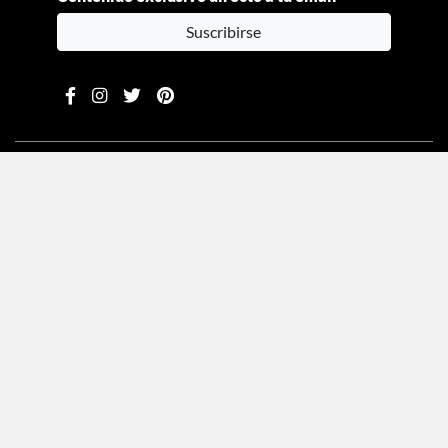
Suscribirse
Moda
Beauty
Estilo de vida
Entretenimiento
Celebs
Columnas
Aviso de privacidad
Términos y condiciones
Mediakit
Directorio
Declaración de accesibilidad