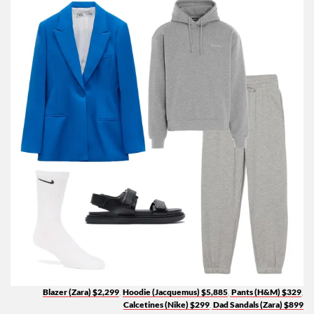
Blazer (Zara) $2,299
,
Hoodie (Jacquemus) $5,885
,
Pants (H&M) $329
,
Calcetines (Nike) $299
,
Dad Sandals (Zara) $899