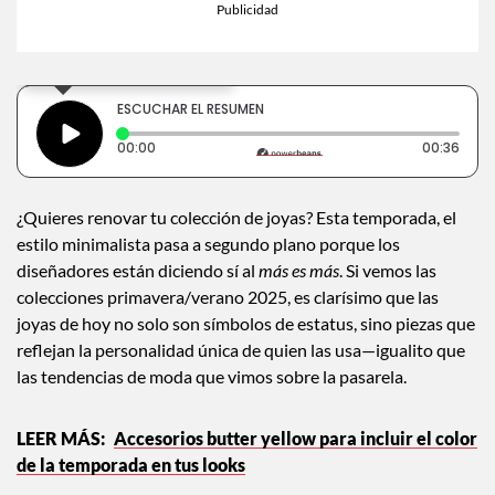
×
Toca para escuchar
ESCUCHAR EL RESUMEN
Tiempo transcurrido: 0 segundos
Dura
00:00
00:36
¿Quieres renovar tu colección de joyas? Esta temporada, el
estilo minimalista pasa a segundo plano porque los
diseñadores están diciendo sí al
más es más
. Si vemos las
colecciones primavera/verano 2025, es clarísimo que las
joyas de hoy no solo son símbolos de estatus, sino piezas que
reflejan la personalidad única de quien las usa—igualito que
las tendencias de moda que vimos sobre la pasarela.
Accesorios butter yellow para incluir el color
de la temporada en tus looks